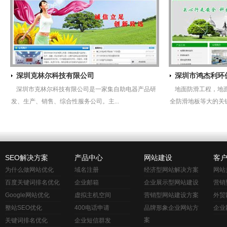
深圳克林尔科技有限公司
深圳市鸿杰利环
深圳市克林尔科技有限公司是一家集自助电器产品研
地面防滑工程，地
发、生产、销售、综合性服务公司。主...
全防滑地板等大的关键
SEO解决方案
产品中心
网站建设
客
为什么做网站优化
域名注册
经济型网站解决方案
网站
百度关键词排名优化
企业邮箱
企业展示型网站建设
营销
Google网站优化
虚拟主机空间
营销型网站建设方案
外贸
整站SEO优化
400电话申请
品牌形象企业网站方
企业
案
关键词排名优化
企业短信群发